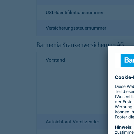
USt.-Identifikationsnummer
Versicherungssteuernummer
Barmenia Krankenversicherung AG
Vorstand
Aufsichtsrat-Vorsitzender