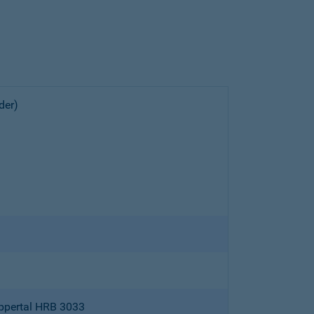
der)
ppertal HRB 3033