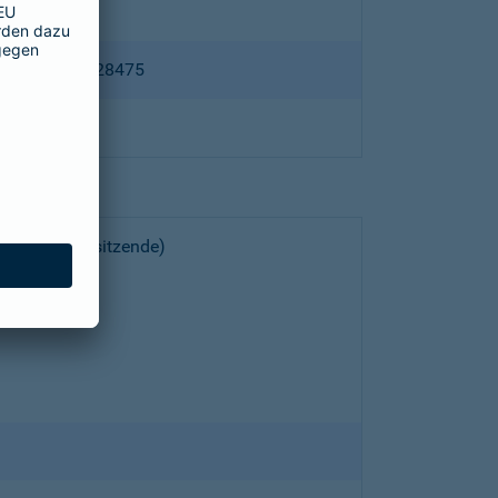
ppertal HRB 28475
choeller (Vorsitzende)