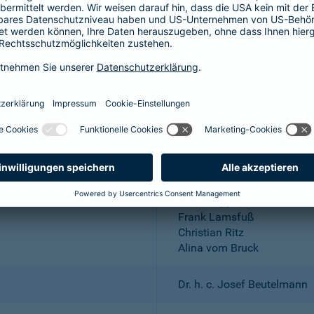
Aktiengesellschaft
Wuppertal; Amtsgericht Wu
DE 318683048
Dr. Andreas Eurich, Oliver S
Thomas Bischof
Dr. Sylvia Eichelberg
Harald Epple
Frank Lamsfuß
Christian Ritz
Alina vom Bruck
Dr. h. c. Josef Beutelmann