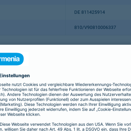
DE 811425914
810/V90810006337
Christian Ritz (Vorsitzender
Thomas Bischof
Dr. Sylvia Eichelberg
Harald Epple
Dr. Andreas Eurich
Frank Lamsfuß
Oliver Schoeller
Alina vom Bruck
Dr. h. c. Josef Beutelmann