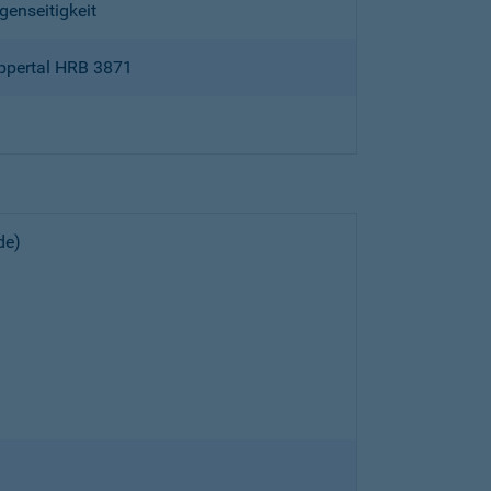
genseitigkeit
ppertal HRB 3871
de)