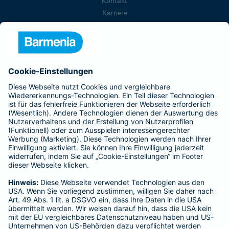
Kontakt
Karriere
Presse
Unternehmen
Anfahrt
Affiliate-Partner werden
Barmenia ist Teil der BarmeniaGothaer
BELIEBTE SEITEN
Kranken-Zusatzversicherung
Tierversicherungen
Haftpflichtversicherung
Hausratversicherung
SERVICE
Adresse ändern
Schaden melden
Kilometerstandsmeldung
Serviceübersicht