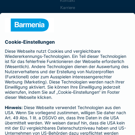
Kontakt
Karriere
Presse
Unternehmen
Anfahrt
Affiliate-Partner werden
Barmenia ist Teil der BarmeniaGothaer
BELIEBTE SEITEN
Kranken-Zusatzversicherung
Tierversicherungen
Haftpflichtversicherung
Hausratversicherung
SERVICE
Adresse ändern
Schaden melden
Kilometerstandsmeldung
Serviceübersicht