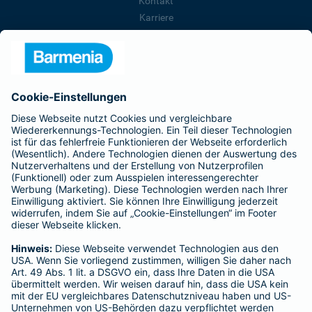
Kontakt
Karriere
Presse
Unternehmen
Anfahrt
Affiliate-Partner werden
Barmenia ist Teil der BarmeniaGothaer
BELIEBTE SEITEN
Kranken-Zusatzversicherung
Tierversicherungen
Haftpflichtversicherung
Hausratversicherung
SERVICE
Adresse ändern
Schaden melden
Kilometerstandsmeldung
Serviceübersicht