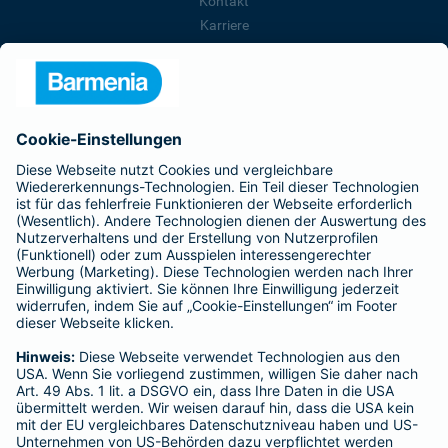
Kontakt
Karriere
Presse
Unternehmen
Anfahrt
Affiliate-Partner werden
Barmenia ist Teil der BarmeniaGothaer
BELIEBTE SEITEN
Kranken-Zusatzversicherung
Tierversicherungen
Haftpflichtversicherung
Hausratversicherung
SERVICE
Adresse ändern
Schaden melden
Kilometerstandsmeldung
Serviceübersicht