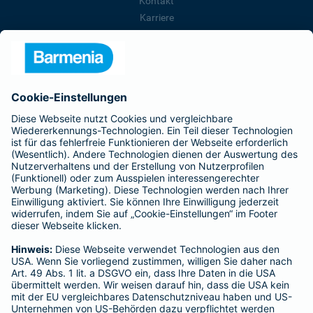
Kontakt
Karriere
Presse
Unternehmen
Anfahrt
Affiliate-Partner werden
Barmenia ist Teil der BarmeniaGothaer
BELIEBTE SEITEN
Kranken-Zusatzversicherung
Tierversicherungen
Haftpflichtversicherung
Hausratversicherung
SERVICE
Adresse ändern
Schaden melden
Kilometerstandsmeldung
Serviceübersicht