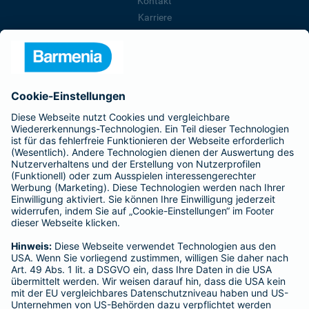
Kontakt
Karriere
Presse
Unternehmen
Anfahrt
Affiliate-Partner werden
Barmenia ist Teil der BarmeniaGothaer
BELIEBTE SEITEN
Kranken-Zusatzversicherung
Tierversicherungen
Haftpflichtversicherung
Hausratversicherung
SERVICE
Adresse ändern
Schaden melden
Kilometerstandsmeldung
Serviceübersicht