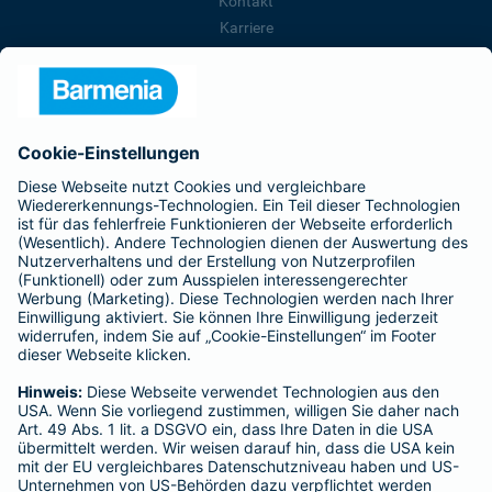
Kontakt
Karriere
Presse
Unternehmen
Anfahrt
Affiliate-Partner werden
Barmenia ist Teil der BarmeniaGothaer
BELIEBTE SEITEN
Kranken-Zusatzversicherung
Tierversicherungen
Haftpflichtversicherung
Hausratversicherung
SERVICE
Adresse ändern
Schaden melden
Kilometerstandsmeldung
Serviceübersicht