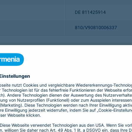
DE 811425914
810/V90810006337
Christian Ritz (Vorsitzender
Thomas Bischof
Dr. Sylvia Eichelberg
Harald Epple
Dr. Andreas Eurich
Frank Lamsfuß
Oliver Schoeller
Alina vom Bruck
Dr. h. c. Josef Beutelmann