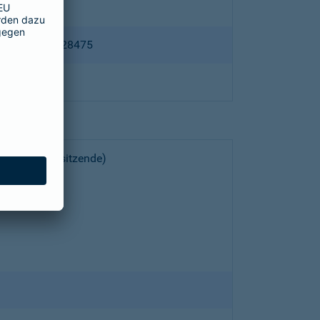
ppertal HRB 28475
choeller (Vorsitzende)