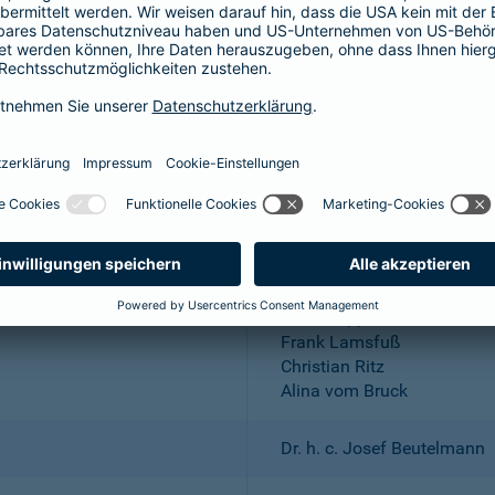
Aktiengesellschaft
Wuppertal; Amtsgericht Wu
DE 318683048
Dr. Andreas Eurich, Oliver S
Thomas Bischof
Dr. Sylvia Eichelberg
Harald Epple
Frank Lamsfuß
Christian Ritz
Alina vom Bruck
Dr. h. c. Josef Beutelmann