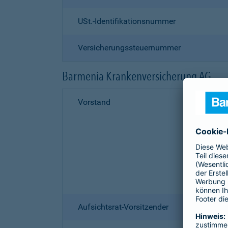
USt.-Identifikationsnummer
Versicherungssteuernummer
Barmenia Krankenversicherung AG
Vorstand
Aufsichtsrat-Vorsitzender