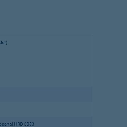
der)
ppertal HRB 3033