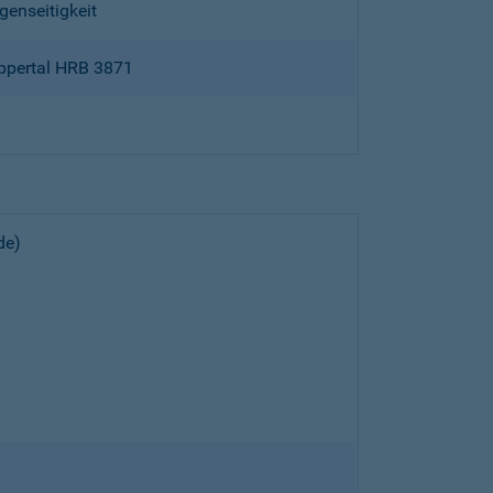
genseitigkeit
ppertal HRB 3871
de)