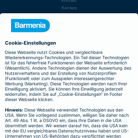
Kontakt
Karriere
Presse
Unternehmen
Anfahrt
Affiliate-Partner werden
Barmenia ist Teil der BarmeniaGothaer
BELIEBTE SEITEN
Kranken-Zusatzversicherung
Tierversicherungen
Haftpflichtversicherung
Hausratversicherung
SERVICE
Adresse ändern
Schaden melden
Kilometerstandsmeldung
Serviceübersicht