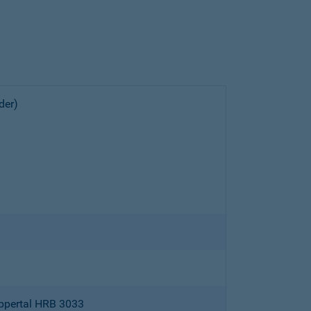
der)
ppertal HRB 3033