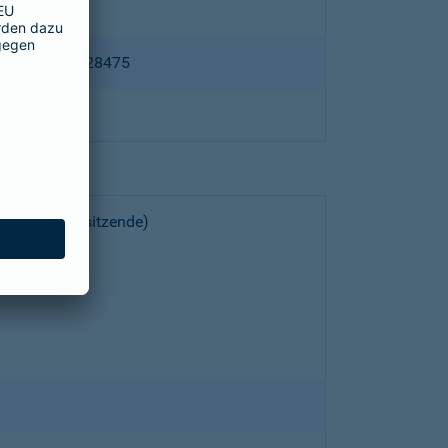
ppertal HRB 28475
choeller (Vorsitzende)