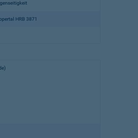
genseitigkeit
ppertal HRB 3871
de)