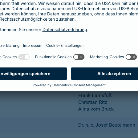
Aktiengesellschaft
Wuppertal; Amtsgericht Wu
DE 318683048
Dr. Andreas Eurich, Oliver S
Thomas Bischof
Dr. Sylvia Eichelberg
Harald Epple
Frank Lamsfuß
Christian Ritz
Alina vom Bruck
Dr. h. c. Josef Beutelmann