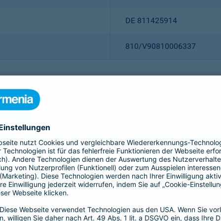
DE 811425914
810/V90810006337
Christian Ritz (Vorsitzender
Thomas Bischof
Dr. Sylvia Eichelberg
Harald Epple
Dr. Andreas Eurich
Frank Lamsfuß
Oliver Schoeller
Alina vom Bruck
Dr. h. c. Josef Beutelmann