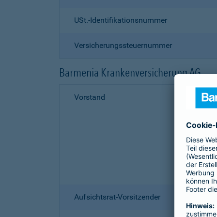
USt.-Identifikationsnummer
Versicherungssteuernummer
Barmenia Krankenversicherung AG
Vorstand
Aufsichtsrat-Vorsitzender