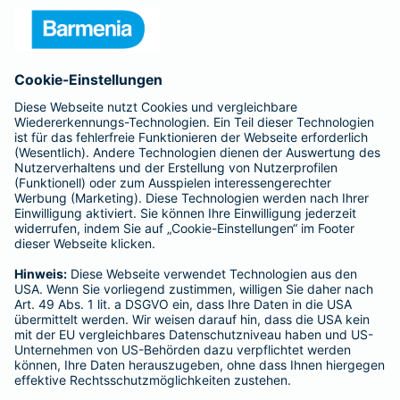
Unternehmen
Anfahrt
Affiliate-Partner werden
Barmenia ist Teil der BarmeniaGothaer
BELIEBTE SEITEN
Kranken-Zusatzversicherung
Tierversicherungen
Haftpflichtversicherung
Hausratversicherung
SERVICE
Adresse ändern
Schaden melden
Kilometerstandsmeldung
Serviceübersicht