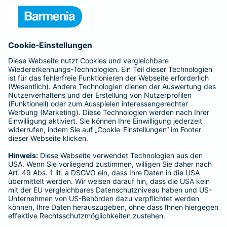
Unternehmen
Anfahrt
Affiliate-Partner werden
Barmenia ist Teil der BarmeniaGothaer
BELIEBTE SEITEN
Kranken-Zusatzversicherung
Tierversicherungen
Haftpflichtversicherung
Hausratversicherung
SERVICE
Adresse ändern
Schaden melden
Kilometerstandsmeldung
Serviceübersicht