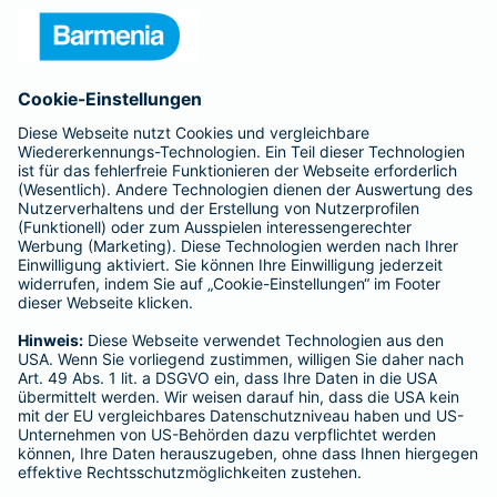
Unternehmen
Anfahrt
Affiliate-Partner werden
Barmenia ist Teil der BarmeniaGothaer
BELIEBTE SEITEN
Kranken-Zusatzversicherung
Tierversicherungen
Haftpflichtversicherung
Hausratversicherung
SERVICE
Adresse ändern
Schaden melden
Kilometerstandsmeldung
Serviceübersicht