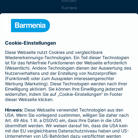
Kontakt
Karriere
Presse
Unternehmen
Anfahrt
Affiliate-Partner werden
Barmenia ist Teil der BarmeniaGothaer
BELIEBTE SEITEN
Kranken-Zusatzversicherung
Tierversicherungen
Haftpflichtversicherung
Hausratversicherung
SERVICE
Adresse ändern
Schaden melden
Kilometerstandsmeldung
Serviceübersicht