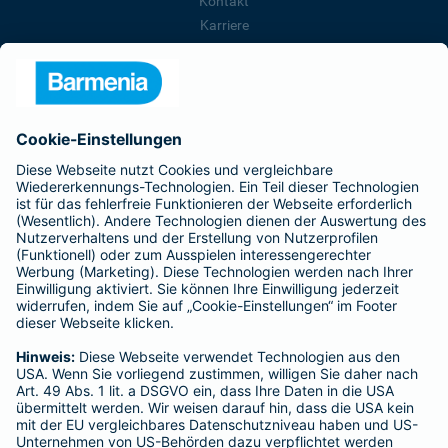
Kontakt
Karriere
Presse
Unternehmen
Anfahrt
Affiliate-Partner werden
Barmenia ist Teil der BarmeniaGothaer
BELIEBTE SEITEN
Kranken-Zusatzversicherung
Tierversicherungen
Haftpflichtversicherung
Hausratversicherung
SERVICE
Adresse ändern
Schaden melden
Kilometerstandsmeldung
Serviceübersicht