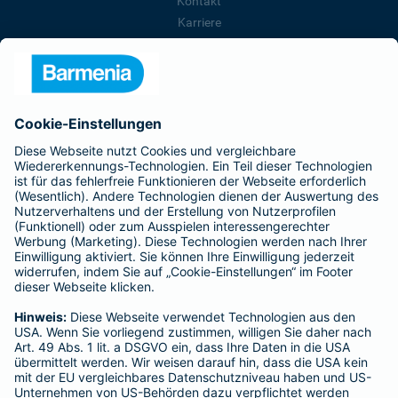
Kontakt
Karriere
Presse
Unternehmen
Anfahrt
Affiliate-Partner werden
Barmenia ist Teil der BarmeniaGothaer
BELIEBTE SEITEN
Kranken-Zusatzversicherung
Tierversicherungen
Haftpflichtversicherung
Hausratversicherung
SERVICE
Adresse ändern
Schaden melden
Kilometerstandsmeldung
Serviceübersicht