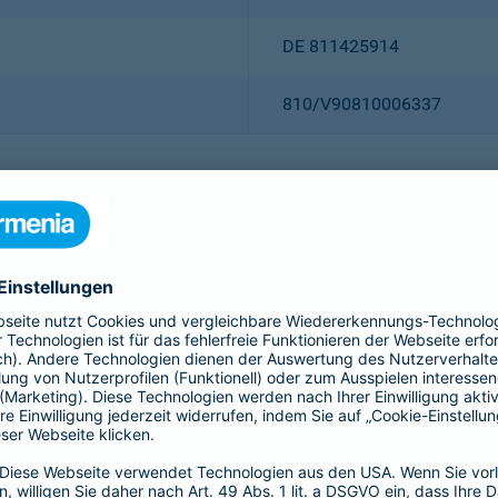
DE 811425914
810/V90810006337
Christian Ritz (Vorsitzender
Thomas Bischof
Dr. Sylvia Eichelberg
Harald Epple
Dr. Andreas Eurich
Frank Lamsfuß
Oliver Schoeller
Alina vom Bruck
Dr. h. c. Josef Beutelmann