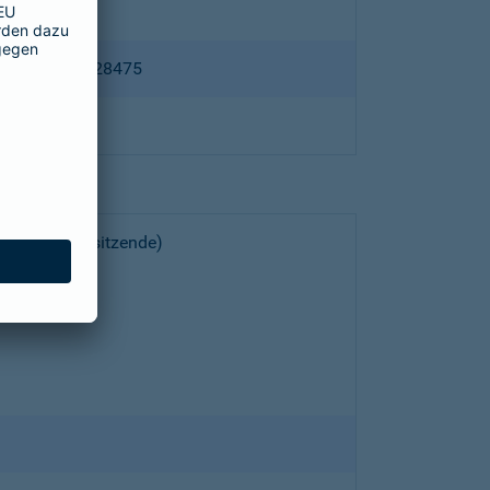
ppertal HRB 28475
choeller (Vorsitzende)