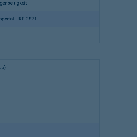
genseitigkeit
ppertal HRB 3871
de)