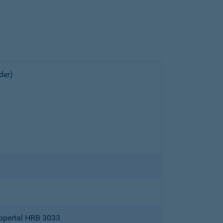
der)
ppertal HRB 3033