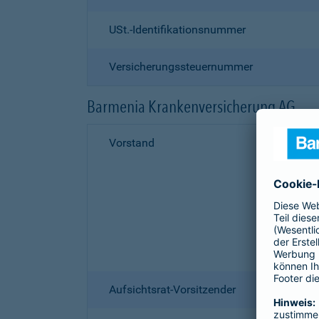
USt.-Identifikationsnummer
Versicherungssteuernummer
Barmenia Krankenversicherung AG
Vorstand
Aufsichtsrat-Vorsitzender