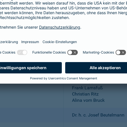
Aktiengesellschaft
Wuppertal; Amtsgericht Wu
DE 318683048
Dr. Andreas Eurich, Oliver S
Thomas Bischof
Dr. Sylvia Eichelberg
Harald Epple
Frank Lamsfuß
Christian Ritz
Alina vom Bruck
Dr. h. c. Josef Beutelmann