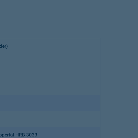
der)
ppertal HRB 3033