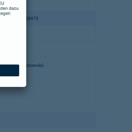
ppertal HRB 28475
choeller (Vorsitzende)