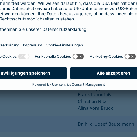
Aktiengesellschaft
Wuppertal; Amtsgericht Wu
DE 318683048
Dr. Andreas Eurich, Oliver S
Thomas Bischof
Dr. Sylvia Eichelberg
Harald Epple
Frank Lamsfuß
Christian Ritz
Alina vom Bruck
Dr. h. c. Josef Beutelmann