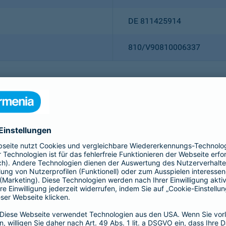
DE 811425914
810/V90810006337
Christian Ritz (Vorsitzender
Thomas Bischof
Dr. Sylvia Eichelberg
Harald Epple
Dr. Andreas Eurich
Frank Lamsfuß
Oliver Schoeller
Alina vom Bruck
Dr. h. c. Josef Beutelmann