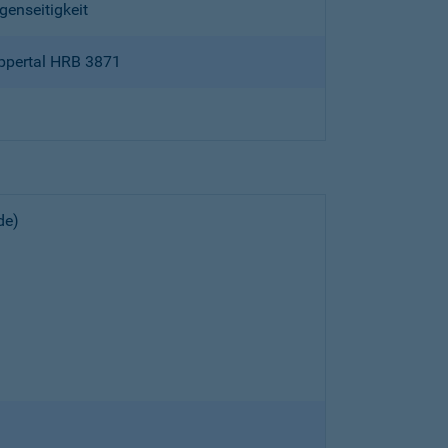
genseitigkeit
ppertal HRB 3871
de)