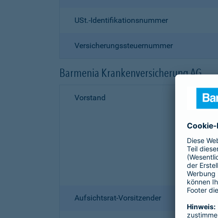
USt.-Identifikationsnummer
Versicherungssteuernummer
Barmenia Krankenversicherung AG
Vorstand
Aufsichtsrat-Vorsitzender