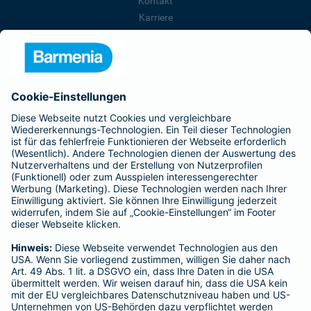
Kontakt
Karriere
Presse
Unternehmen
Anfahrt
Affiliate-Partner werden
Barmenia ist Teil der BarmeniaGothaer
BELIEBTE SEITEN
Kranken-Zusatzversicherung
Tierversicherungen
Haftpflichtversicherung
Hausratversicherung
SERVICE
Adresse ändern
Schaden melden
Kilometerstandsmeldung
Serviceübersicht