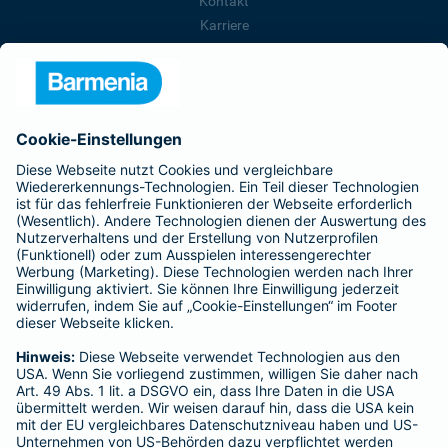
Kontakt
Karriere
Presse
Unternehmen
Anfahrt
Affiliate-Partner werden
Barmenia ist Teil der BarmeniaGothaer
BELIEBTE SEITEN
Kranken-Zusatzversicherung
Tierversicherungen
Haftpflichtversicherung
Hausratversicherung
SERVICE
Adresse ändern
Schaden melden
Kilometerstandsmeldung
Serviceübersicht