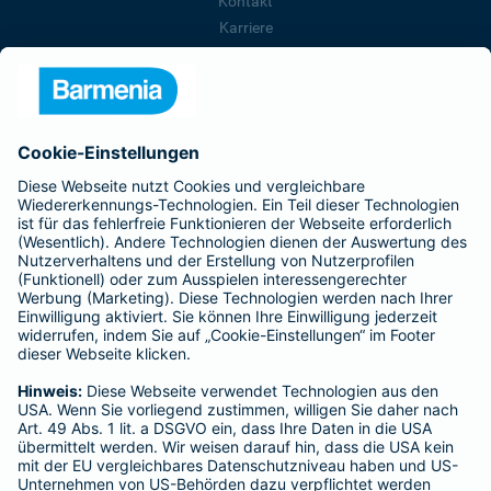
Kontakt
Karriere
Presse
Unternehmen
Anfahrt
Affiliate-Partner werden
Barmenia ist Teil der BarmeniaGothaer
BELIEBTE SEITEN
Kranken-Zusatzversicherung
Tierversicherungen
Haftpflichtversicherung
Hausratversicherung
SERVICE
Adresse ändern
Schaden melden
Kilometerstandsmeldung
Serviceübersicht