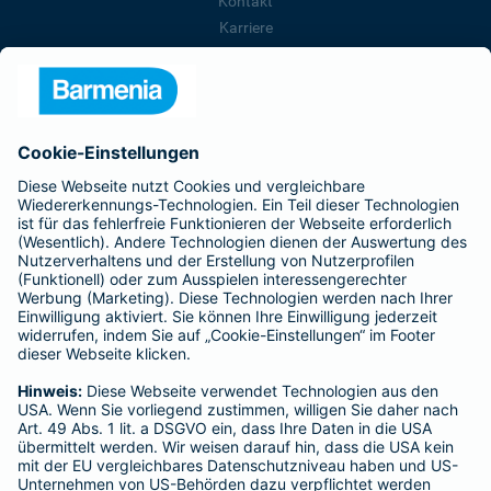
Kontakt
Karriere
Presse
Unternehmen
Anfahrt
Affiliate-Partner werden
Barmenia ist Teil der BarmeniaGothaer
BELIEBTE SEITEN
Kranken-Zusatzversicherung
Tierversicherungen
Haftpflichtversicherung
Hausratversicherung
SERVICE
Adresse ändern
Schaden melden
Kilometerstandsmeldung
Serviceübersicht