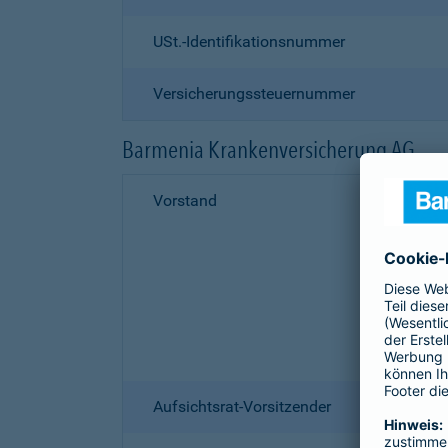
USt.-Identifikationsnummer
Versicherungssteuernummer
Barmenia Krankenversicherung AG
Vorstand
Aufsichtsrat-Vorsitzender