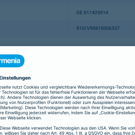
DE 811425914
810/V90810006337
Christian Ritz (Vorsitzender
Thomas Bischof
Dr. Sylvia Eichelberg
Harald Epple
Dr. Andreas Eurich
Frank Lamsfuß
Oliver Schoeller
Alina vom Bruck
Dr. h. c. Josef Beutelmann