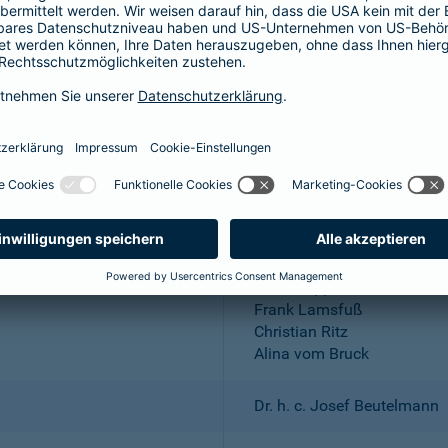
Aktiengesellschaft
Wuppertal; Amtsgericht Wu
DE 318683048
Dr. Andreas Eurich, Oliver S
Thomas Bischof
Dr. Sylvia Eichelberg
Harald Epple
Frank Lamsfuß
Christian Ritz
Alina vom Bruck
Dr. h. c. Josef Beutelmann