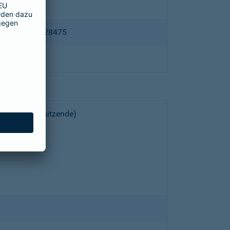
ppertal HRB 28475
choeller (Vorsitzende)