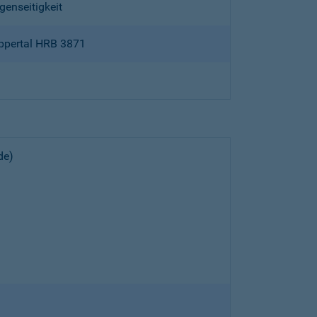
genseitigkeit
ppertal HRB 3871
de)