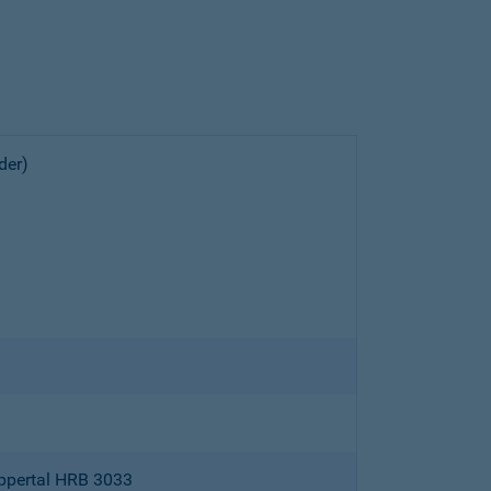
der)
ppertal HRB 3033