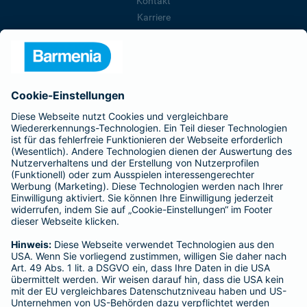
Kontakt
Karriere
Presse
Unternehmen
Anfahrt
Affiliate-Partner werden
Barmenia ist Teil der BarmeniaGothaer
BELIEBTE SEITEN
Kranken-Zusatzversicherung
Tierversicherungen
Haftpflichtversicherung
Hausratversicherung
SERVICE
Adresse ändern
Schaden melden
Kilometerstandsmeldung
Serviceübersicht