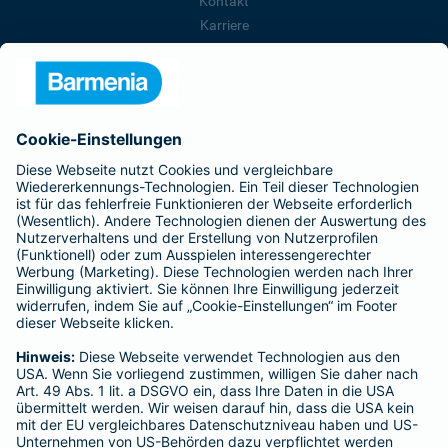
Kontakt
Karriere
Presse
Unternehmen
Anfahrt
Affiliate-Partner werden
Barmenia ist Teil der BarmeniaGothaer
BELIEBTE SEITEN
Kranken-Zusatzversicherung
Tierversicherungen
Haftpflichtversicherung
Hausratversicherung
SERVICE
Adresse ändern
Schaden melden
Kilometerstandsmeldung
Serviceübersicht