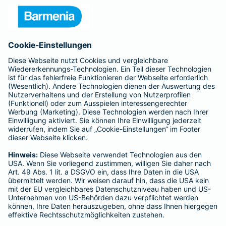
Unternehmen
Anfahrt
Affiliate-Partner werden
Barmenia ist Teil der BarmeniaGothaer
BELIEBTE SEITEN
Kranken-Zusatzversicherung
Tierversicherungen
Haftpflichtversicherung
Hausratversicherung
SERVICE
Adresse ändern
Schaden melden
Kilometerstandsmeldung
Serviceübersicht