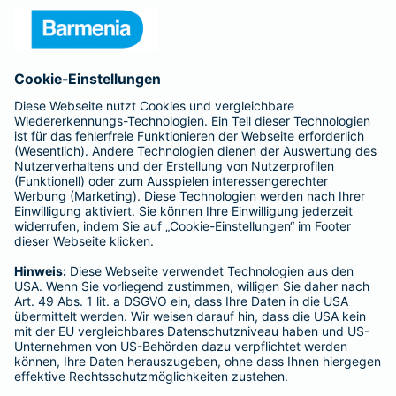
Unternehmen
Anfahrt
Affiliate-Partner werden
Barmenia ist Teil der BarmeniaGothaer
BELIEBTE SEITEN
Kranken-Zusatzversicherung
Tierversicherungen
Haftpflichtversicherung
Hausratversicherung
SERVICE
Adresse ändern
Schaden melden
Kilometerstandsmeldung
Serviceübersicht