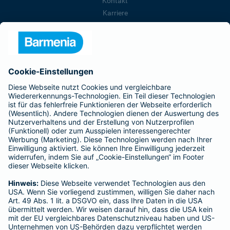
Kontakt
Karriere
Presse
Unternehmen
Anfahrt
Affiliate-Partner werden
Barmenia ist Teil der BarmeniaGothaer
BELIEBTE SEITEN
Kranken-Zusatzversicherung
Tierversicherungen
Haftpflichtversicherung
Hausratversicherung
SERVICE
Adresse ändern
Schaden melden
Kilometerstandsmeldung
Serviceübersicht