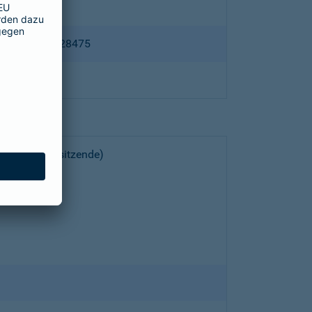
ppertal HRB 28475
choeller (Vorsitzende)