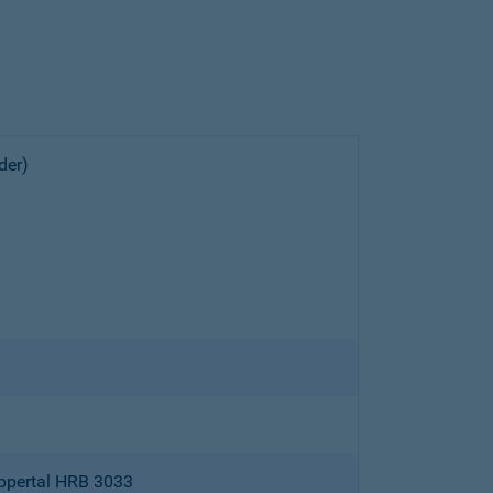
der)
ppertal HRB 3033