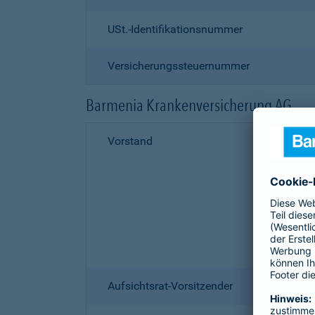
USt.-Identifikationsnummer
Versicherungssteuernummer
Barmenia Krankenversicherung AG
Vorstand
Aufsichtsrat-Vorsitzender