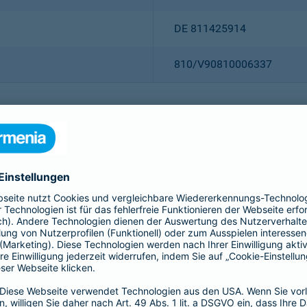
DE 811425914
810/V90810006337
Christian Ritz (Vorsitzender
Thomas Bischof
Dr. Sylvia Eichelberg
Harald Epple
Dr. Andreas Eurich
Frank Lamsfuß
Oliver Schoeller
Alina vom Bruck
Dr. h. c. Josef Beutelmann