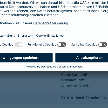
Aktiengesellschaft
Wuppertal; Amtsgericht Wu
DE 318683048
Dr. Andreas Eurich, Oliver S
Thomas Bischof
Dr. Sylvia Eichelberg
Harald Epple
Frank Lamsfuß
Christian Ritz
Alina vom Bruck
Dr. h. c. Josef Beutelmann