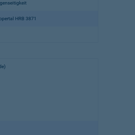
genseitigkeit
ppertal HRB 3871
de)