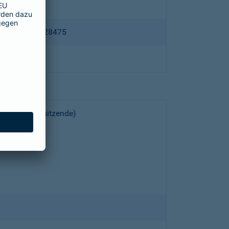
ppertal HRB 28475
choeller (Vorsitzende)