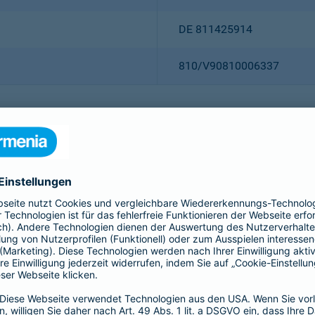
DE 811425914
810/V90810006337
Christian Ritz (Vorsitzender
Thomas Bischof
Dr. Sylvia Eichelberg
Harald Epple
Dr. Andreas Eurich
Frank Lamsfuß
Oliver Schoeller
Alina vom Bruck
Dr. h. c. Josef Beutelmann