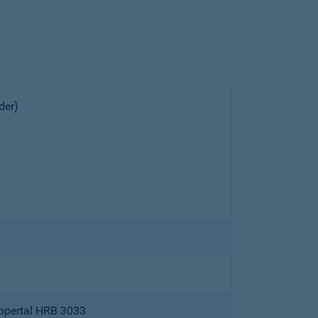
der)
ppertal HRB 3033