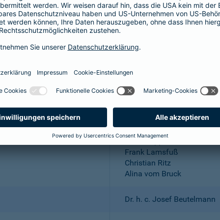
Aktiengesellschaft
Wuppertal; Amtsgericht Wu
DE 318683048
Dr. Andreas Eurich, Oliver S
Thomas Bischof
Dr. Sylvia Eichelberg
Harald Epple
Frank Lamsfuß
Christian Ritz
Alina vom Bruck
Dr. h. c. Josef Beutelmann