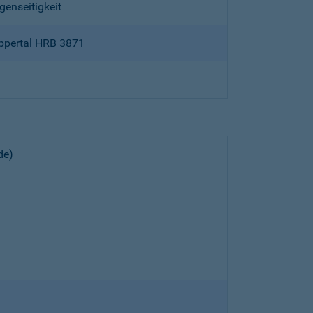
genseitigkeit
ppertal HRB 3871
de)