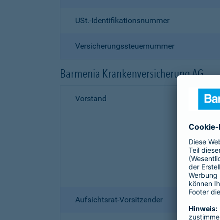
USt.-Identifikationsnummer
Versicherungssteuernummer
Barmenia Krankenversicherung AG
Vorstand
Aufsichtsrat-Vorsitzender