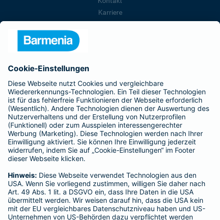
Kontakt
Karriere
Presse
Unternehmen
Anfahrt
Affiliate-Partner werden
Barmenia ist Teil der BarmeniaGothaer
BELIEBTE SEITEN
Kranken-Zusatzversicherung
Tierversicherungen
Haftpflichtversicherung
Hausratversicherung
SERVICE
Adresse ändern
Schaden melden
Kilometerstandsmeldung
Serviceübersicht