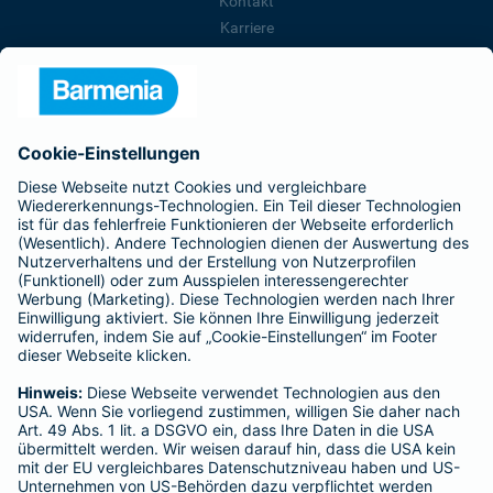
Kontakt
Karriere
Presse
Unternehmen
Anfahrt
Affiliate-Partner werden
Barmenia ist Teil der BarmeniaGothaer
BELIEBTE SEITEN
Kranken-Zusatzversicherung
Tierversicherungen
Haftpflichtversicherung
Hausratversicherung
SERVICE
Adresse ändern
Schaden melden
Kilometerstandsmeldung
Serviceübersicht