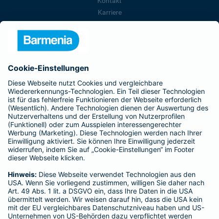
Kontakt
Karriere
Presse
Unternehmen
Anfahrt
Affiliate-Partner werden
Barmenia ist Teil der BarmeniaGothaer
BELIEBTE SEITEN
Kranken-Zusatzversicherung
Tierversicherungen
Haftpflichtversicherung
Hausratversicherung
SERVICE
Adresse ändern
Schaden melden
Kilometerstandsmeldung
Serviceübersicht