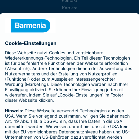
Kontakt
Karriere
Presse
Unternehmen
Anfahrt
Affiliate-Partner werden
Barmenia ist Teil der BarmeniaGothaer
BELIEBTE SEITEN
Kranken-Zusatzversicherung
Tierversicherungen
Haftpflichtversicherung
Hausratversicherung
SERVICE
Adresse ändern
Schaden melden
Kilometerstandsmeldung
Serviceübersicht