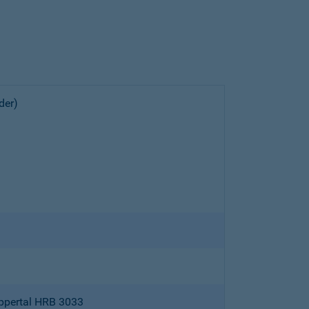
der)
ppertal HRB 3033