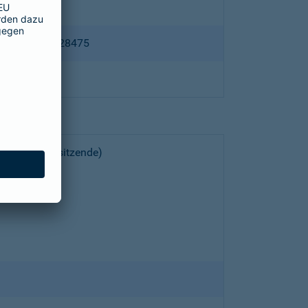
ppertal HRB 28475
choeller (Vorsitzende)