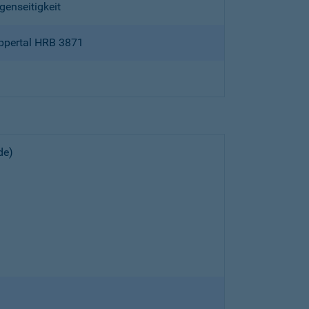
genseitigkeit
ppertal HRB 3871
de)