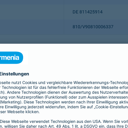
DE 811425914
810/V90810006337
Christian Ritz (Vorsitzender
Thomas Bischof
Dr. Sylvia Eichelberg
Harald Epple
Dr. Andreas Eurich
Frank Lamsfuß
Oliver Schoeller
Alina vom Bruck
Dr. h. c. Josef Beutelmann