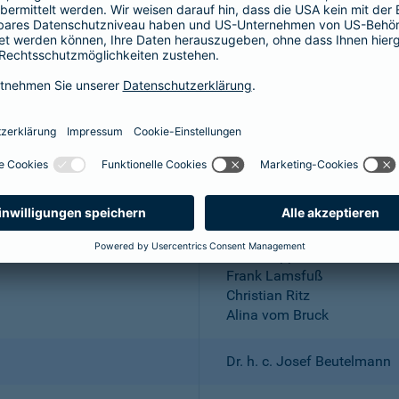
Aktiengesellschaft
Wuppertal; Amtsgericht Wu
DE 318683048
Dr. Andreas Eurich, Oliver S
Thomas Bischof
Dr. Sylvia Eichelberg
Harald Epple
Frank Lamsfuß
Christian Ritz
Alina vom Bruck
Dr. h. c. Josef Beutelmann