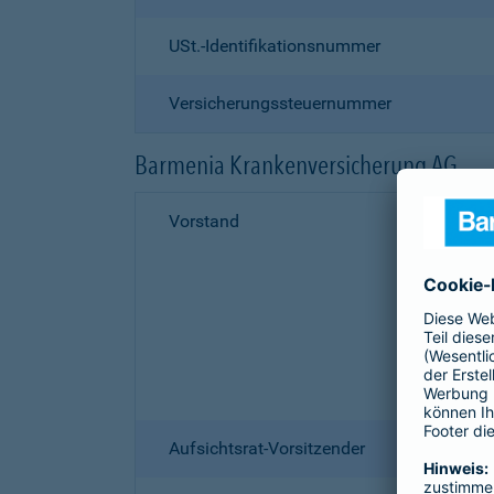
USt.-Identifikationsnummer
Versicherungssteuernummer
Barmenia Krankenversicherung AG
Vorstand
Aufsichtsrat-Vorsitzender