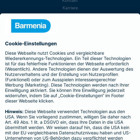
Kontakt
Karriere
Presse
Unternehmen
Anfahrt
Affiliate-Partner werden
Barmenia ist Teil der BarmeniaGothaer
BELIEBTE SEITEN
Kranken-Zusatzversicherung
Tierversicherungen
Haftpflichtversicherung
Hausratversicherung
SERVICE
Adresse ändern
Schaden melden
Kilometerstandsmeldung
Serviceübersicht