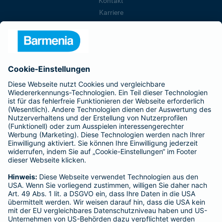
Kontakt
Karriere
Presse
Unternehmen
Anfahrt
Affiliate-Partner werden
Barmenia ist Teil der BarmeniaGothaer
BELIEBTE SEITEN
Kranken-Zusatzversicherung
Tierversicherungen
Haftpflichtversicherung
Hausratversicherung
SERVICE
Adresse ändern
Schaden melden
Kilometerstandsmeldung
Serviceübersicht