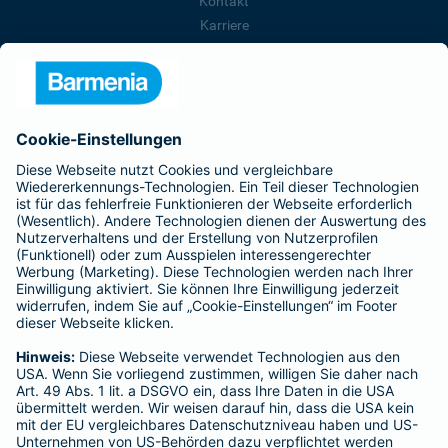
Kontakt
Karriere
Presse
Unternehmen
Anfahrt
Affiliate-Partner werden
Barmenia ist Teil der BarmeniaGothaer
BELIEBTE SEITEN
Kranken-Zusatzversicherung
Tierversicherungen
Haftpflichtversicherung
Hausratversicherung
SERVICE
Adresse ändern
Schaden melden
Kilometerstandsmeldung
Serviceübersicht