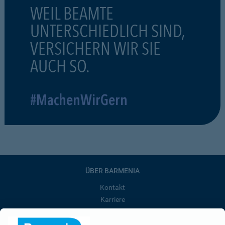
WEIL BEAMTE
UNTERSCHIEDLICH SIND,
VERSICHERN WIR SIE
AUCH SO.
#MachenWirGern
ÜBER BARMENIA
Kontakt
Karriere
Presse
Unternehmen