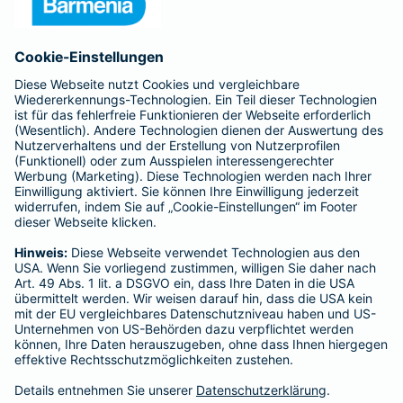
Anfahrt
Affiliate-Partner werden
Barmenia ist Teil der BarmeniaGothaer
BELIEBTE SEITEN
Kranken-Zusatzversicherung
Tierversicherungen
Haftpflichtversicherung
Hausratversicherung
SERVICE
Adresse ändern
Schaden melden
Kilometerstandsmeldung
Serviceübersicht