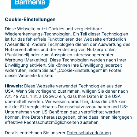
Anfahrt
Affiliate-Partner werden
Barmenia ist Teil der BarmeniaGothaer
BELIEBTE SEITEN
Kranken-Zusatzversicherung
Tierversicherungen
Haftpflichtversicherung
Hausratversicherung
SERVICE
Adresse ändern
Schaden melden
Kilometerstandsmeldung
Serviceübersicht