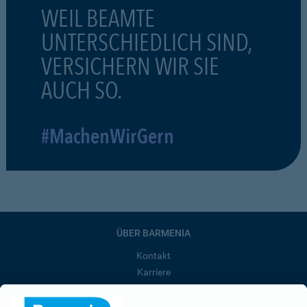
WEIL BEAMTE
UNTERSCHIEDLICH SIND,
VERSICHERN WIR SIE
AUCH SO.
#MachenWirGern
ÜBER BARMENIA
Kontakt
Karriere
Presse
Unternehmen