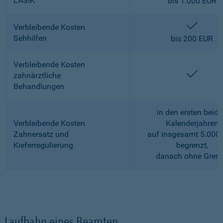
LASIK
bis 1.000 EUR
enthalt
Verbleibende Kosten
Sehhilfen
bis 200 EUR
Verbleibende Kosten
enthalt
zahnärztliche
Behandlungen
in den ersten beid
Verbleibende Kosten
Kalenderjahren
Zahnersatz und
auf insgesamt 5.000
Kieferregulierung
begrenzt,
danach ohne Gren
Laufbahn eines Beamten