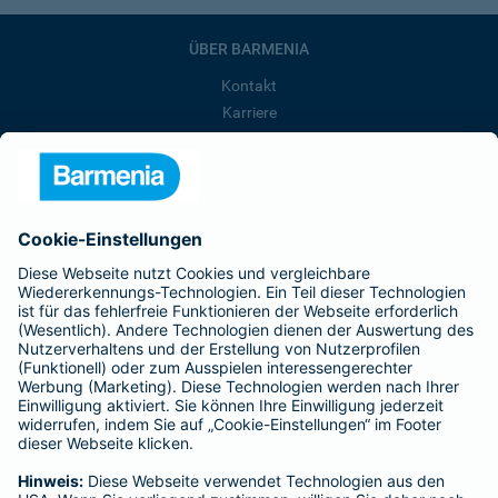
ÜBER BARMENIA
Kontakt
Karriere
Presse
Unternehmen
Anfahrt
Affiliate-Partner werden
Barmenia ist Teil der BarmeniaGothaer
BELIEBTE SEITEN
Kranken-Zusatzversicherung
Tierversicherungen
Haftpflichtversicherung
Hausratversicherung
SERVICE
Adresse ändern