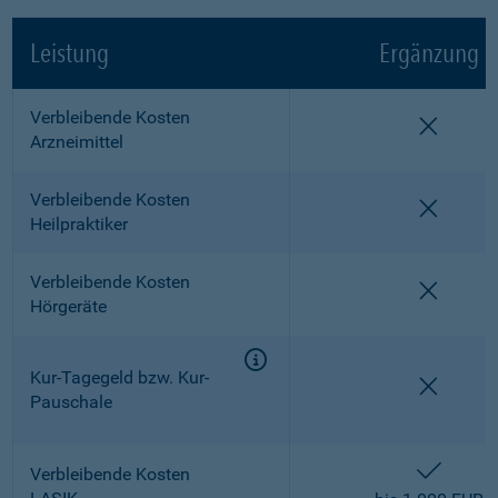
Leistung
Ergänzung
Verbleibende Kosten
nicht e
Arzneimittel
Verbleibende Kosten
nicht e
Heilpraktiker
Verbleibende Kosten
nicht e
Hörgeräte
Kur-Tagegeld bzw. Kur-
nicht e
Pauschale
enthalt
Verbleibende Kosten