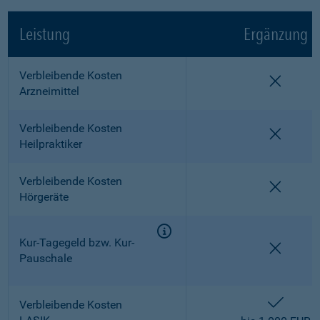
Leistung
Ergänzung
Verbleibende Kosten
nicht e
Arzneimittel
Verbleibende Kosten
nicht e
Heilpraktiker
Verbleibende Kosten
nicht e
Hörgeräte
Kur-Tagegeld bzw. Kur-
nicht e
Pauschale
enthalt
Verbleibende Kosten