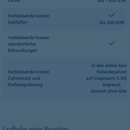
LASIK
bis 1.000 EUR
enthalt
Verbleibende Kosten
Sehhilfen
bis 200 EUR
Verbleibende Kosten
enthalt
zahnärztliche
Behandlungen
in den ersten beid
Verbleibende Kosten
Kalenderjahren
Zahnersatz und
auf insgesamt 5.000
Kieferregulierung
begrenzt,
danach ohne Gren
Laufbahn eines Beamten