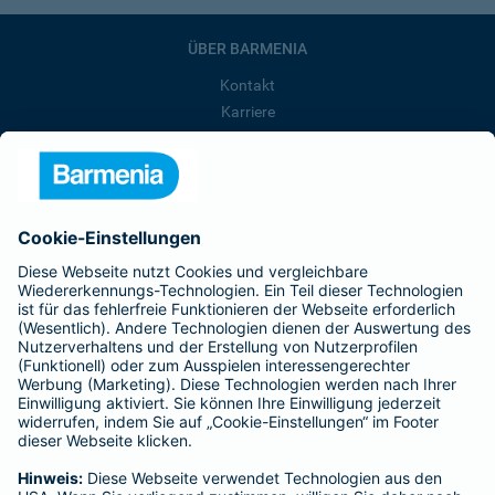
ÜBER BARMENIA
Kontakt
Karriere
Presse
Unternehmen
Anfahrt
Affiliate-Partner werden
Barmenia ist Teil der BarmeniaGothaer
BELIEBTE SEITEN
Kranken-Zusatzversicherung
Tierversicherungen
Haftpflichtversicherung
Hausratversicherung
SERVICE
Adresse ändern