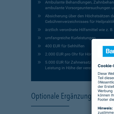
Ambulante Behandlungen, Zahnbehandlu
ambulante Vorsorgeuntersuchungen u
Absicherung über den Höchstsätzen de
Gebührenverzeichnisses für Heilprakti
ärztlich verordnete Hilfsmittel wie z. 
umfangreiche Kurleistungen
400 EUR für Sehhilfen
2.000 EUR pro Ohr für Hörgeräte
5.000 EUR für Zahnersatz in den ersten
Leistung in Höhe der vereinbarten Pro
Optionale Ergänzungen für 