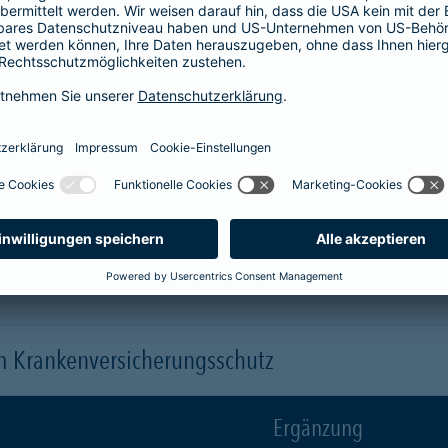
Krankenhaus
er
1-Bett-Absicherung
sicherst du dir zusätzlich folgende Leis
 (je nach gewähltem Baustein)
 einen Arzt oder eine Ärztin der Wahl ("Chefarztbehandlung")
hme der Wahlleistungen
orleistung der Beihilfe
en
m Krankenversicherungsschutz
Ergänzung