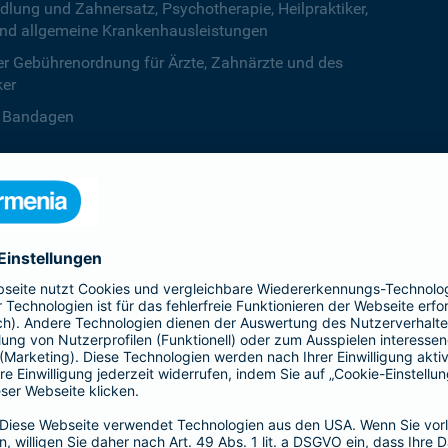
ng und Zahnersatz, Psychotherapie, Heilpraktiker,
nd allgemeine Krankenhausleistungen
r Gebührenordnung für Ärzte, Zahnärzte und des
ker
B. Bandagen
 beiden Kalenderjahren, ab dem dritten Jahr ist die
zentstufe unbegrenzt
deine Krankenversicherung