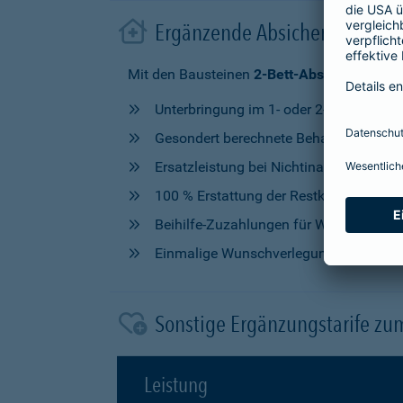
Ergänzende Absicherung im 
Mit den Bausteinen
2-Bett-Absicherung
od
Unterbringung im 1- oder 2-Bettzimmer
Gesondert berechnete Behandlung durch
Ersatzleistung bei Nichtinanspruchna
100 % Erstattung der Restkosten, nach V
Beihilfe-Zuzahlungen für Wahlleistung
Einmalige Wunschverlegung
Sonstige Ergänzungstarife zu
Leistung