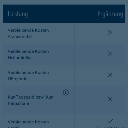
Leistung
Ergänzung
Verbleibende Kosten
nicht e
Arzneimittel
Verbleibende Kosten
nicht e
Heilpraktiker
Verbleibende Kosten
nicht e
Hörgeräte
Kur-Tagegeld bzw. Kur-
nicht e
Pauschale
enthalt
Verbleibende Kosten