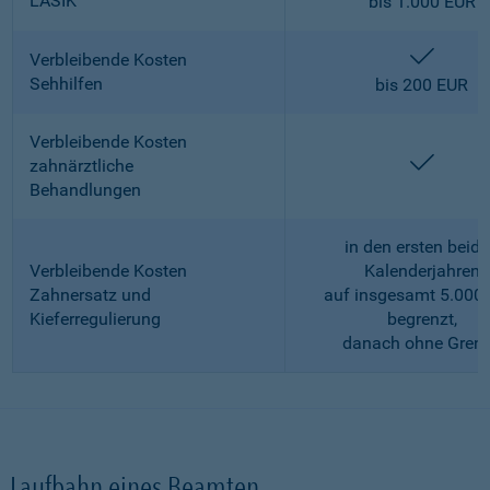
LASIK
bis 1.000 EUR
enthalt
Verbleibende Kosten
Sehhilfen
bis 200 EUR
Verbleibende Kosten
enthalt
zahnärztliche
Behandlungen
in den ersten beid
Verbleibende Kosten
Kalenderjahren
Zahnersatz und
auf insgesamt 5.000
Kieferregulierung
begrenzt,
danach ohne Gren
Laufbahn eines Beamten