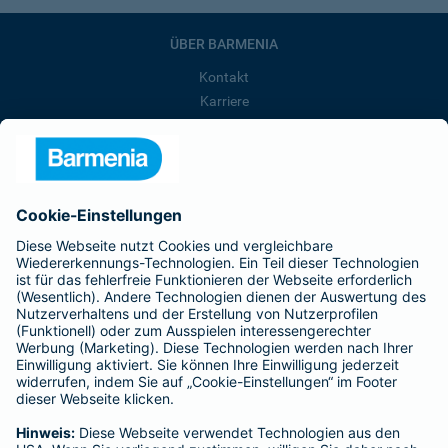
ÜBER BARMENIA
Kontakt
Karriere
Presse
Unternehmen
Anfahrt
Affiliate-Partner werden
Barmenia ist Teil der BarmeniaGothaer
BELIEBTE SEITEN
Kranken-Zusatzversicherung
Tierversicherungen
Haftpflichtversicherung
Hausratversicherung
SERVICE
Adresse ändern