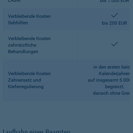
LASIK
bis 1.000 EUR
enthalt
Verbleibende Kosten
Sehhilfen
bis 200 EUR
Verbleibende Kosten
enthalt
zahnärztliche
Behandlungen
in den ersten beid
Verbleibende Kosten
Kalenderjahren
Zahnersatz und
auf insgesamt 5.000
Kieferregulierung
begrenzt,
danach ohne Gren
Laufbahn eines Beamten