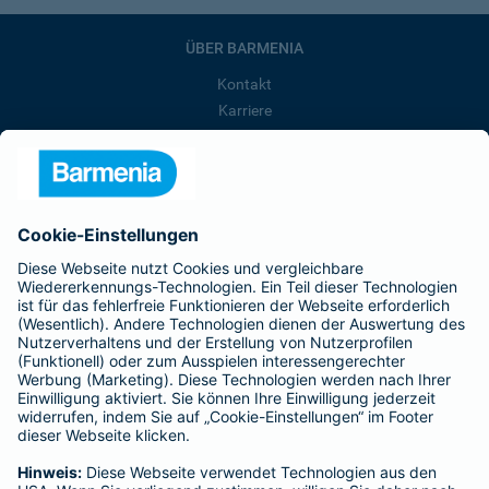
ÜBER BARMENIA
Kontakt
Karriere
Presse
Unternehmen
Anfahrt
Affiliate-Partner werden
Barmenia ist Teil der BarmeniaGothaer
BELIEBTE SEITEN
Kranken-Zusatzversicherung
Tierversicherungen
Haftpflichtversicherung
Hausratversicherung
SERVICE
Adresse ändern