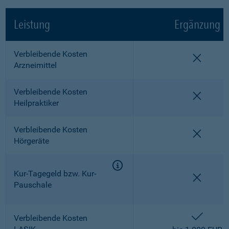
Leistung
Ergänzung
Verbleibende Kosten
nicht e
Arzneimittel
Verbleibende Kosten
nicht e
Heilpraktiker
Verbleibende Kosten
nicht e
Hörgeräte
Kur-Tagegeld bzw. Kur-
nicht e
Pauschale
enthalt
Verbleibende Kosten