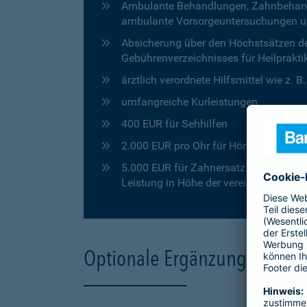
Ambulante Behandlungen, Zahnbehandlu
ambulante Vorsorgeuntersuchungen u
Absicherung über den Höchstsätzen de
Gebührenverzeichnisses für Heilprakti
ärztlich verordnete Hilfsmittel wie z. 
umfangreiche Kurleistungen
400 EUR für Sehhilfen
2.000 EUR pro Ohr für Hörgeräte
5.000 EUR für Zahnersatz in den ersten
Leistung in Höhe der vereinbarten Pro
Optionale Ergänzungen für 