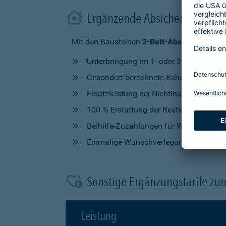
Ergänzende Absicherung im 
Mit den Bausteinen
2-Bett-Absicherung
od
Unterbringung im 1- oder 2-Bettzimmer
Gesondert berechnete Behandlung durch
Ersatzleistung bei Nichtinanspruchna
100 % Erstattung der Restkosten, nach V
Beihilfe-Zuzahlungen für Wahlleistung
Einmalige Wunschverlegung
Sonstige Ergänzungstarife zu
Leistung