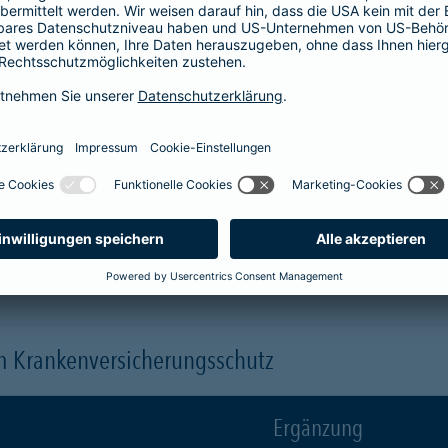
Krankenhaus
er
1-Bett-Absicherung
sicherst du dir zusätzlich folgende Leis
 (je nach gewähltem Baustein)
 einen Arzt oder eine Ärztin der Wahl ("Chefarztbehandlung")
hme der Wahlleistungen
orleistung der Beihilfe
en
m Krankenversicherungsschutz
Ergänzung