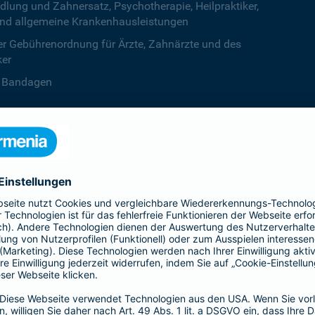
ng und Zahnersatz, Psychotherapie, Heilpraktiker,
nd allgemeine Krankenhausleistungen
r Gebührenordnung für Ärzte, Zahnärzte und des
ker
B. Bandagen
 beiden Kalenderjahren, ab dem dritten Jahr ist die
zentstufe unbegrenzt
deine Krankenversicherung