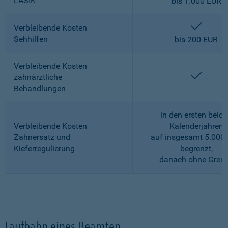
LASIK
bis 1.000 EUR
enthalt
Verbleibende Kosten
Sehhilfen
bis 200 EUR
Verbleibende Kosten
enthalt
zahnärztliche
Behandlungen
in den ersten beid
Verbleibende Kosten
Kalenderjahren
Zahnersatz und
auf insgesamt 5.000
Kieferregulierung
begrenzt,
danach ohne Gren
Laufbahn eines Beamten