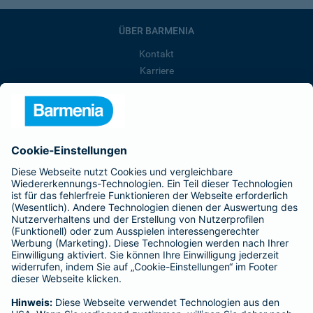
ÜBER BARMENIA
Kontakt
Karriere
Presse
Unternehmen
Anfahrt
Affiliate-Partner werden
Barmenia ist Teil der BarmeniaGothaer
BELIEBTE SEITEN
Kranken-Zusatzversicherung
Tierversicherungen
Haftpflichtversicherung
Hausratversicherung
SERVICE
Adresse ändern