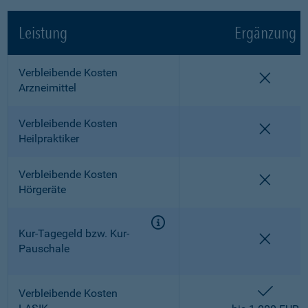
Leistung
Ergänzung
Verbleibende Kosten
nicht e
Arzneimittel
Verbleibende Kosten
nicht e
Heilpraktiker
Verbleibende Kosten
nicht e
Hörgeräte
Kur-Tagegeld bzw. Kur-
nicht e
Pauschale
enthalt
Verbleibende Kosten