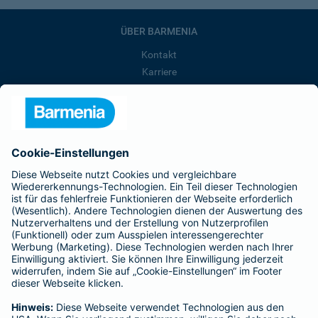
ÜBER BARMENIA
Kontakt
Karriere
Presse
Unternehmen
Anfahrt
Affiliate-Partner werden
Barmenia ist Teil der BarmeniaGothaer
BELIEBTE SEITEN
Kranken-Zusatzversicherung
Tierversicherungen
Haftpflichtversicherung
Hausratversicherung
SERVICE
Adresse ändern