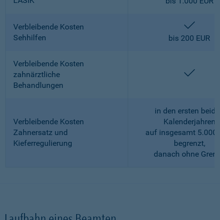
LASIK
bis 1.000 EUR
enthalt
Verbleibende Kosten
Sehhilfen
bis 200 EUR
Verbleibende Kosten
enthalt
zahnärztliche
Behandlungen
in den ersten beid
Verbleibende Kosten
Kalenderjahren
Zahnersatz und
auf insgesamt 5.000
Kieferregulierung
begrenzt,
danach ohne Gren
Laufbahn eines Beamten