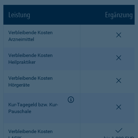
Leistung
Ergänzung
Verbleibende Kosten
nicht e
Arzneimittel
Verbleibende Kosten
nicht e
Heilpraktiker
Verbleibende Kosten
nicht e
Hörgeräte
Kur-Tagegeld bzw. Kur-
nicht e
Pauschale
enthalt
Verbleibende Kosten