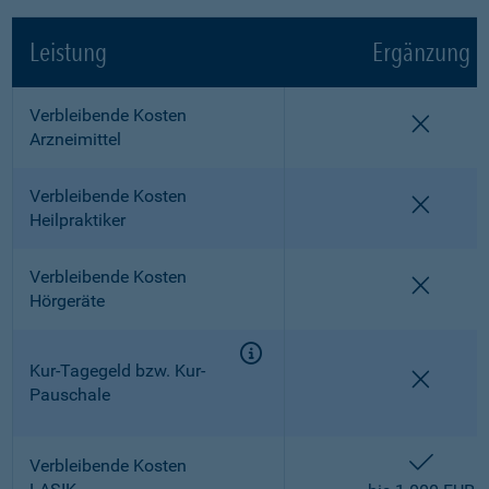
Leistung
Ergänzung
Verbleibende Kosten
nicht e
Arzneimittel
Verbleibende Kosten
nicht e
Heilpraktiker
Verbleibende Kosten
nicht e
Hörgeräte
Kur-Tagegeld bzw. Kur-
nicht e
Pauschale
enthalt
Verbleibende Kosten