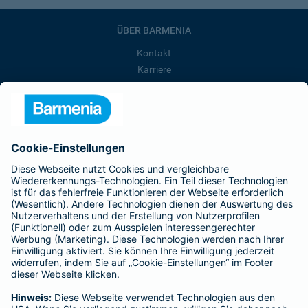
ÜBER BARMENIA
Kontakt
Karriere
Presse
Unternehmen
Anfahrt
Affiliate-Partner werden
Barmenia ist Teil der BarmeniaGothaer
BELIEBTE SEITEN
Kranken-Zusatzversicherung
Tierversicherungen
Haftpflichtversicherung
Hausratversicherung
SERVICE
Adresse ändern