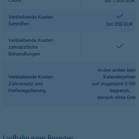
LASIK
bis 1.000 EUR
enthalt
Verbleibende Kosten
Sehhilfen
bis 200 EUR
Verbleibende Kosten
enthalt
zahnärztliche
Behandlungen
in den ersten beid
Verbleibende Kosten
Kalenderjahren
Zahnersatz und
auf insgesamt 5.000
Kieferregulierung
begrenzt,
danach ohne Gren
Laufbahn eines Beamten